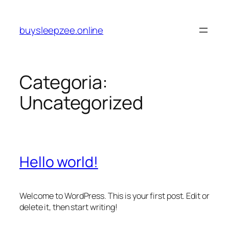
Pular
para
buysleepzee.online
o
conteúdo
Categoria:
Uncategorized
Hello world!
Welcome to WordPress. This is your first post. Edit or
delete it, then start writing!